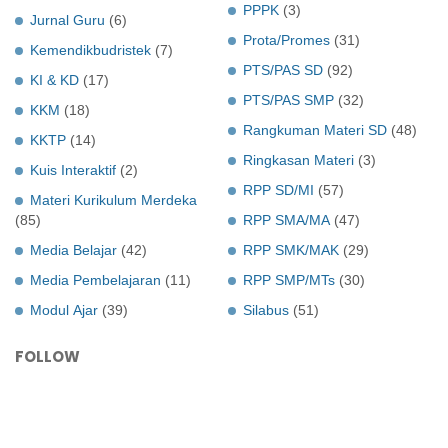
PPPK
(3)
Jurnal Guru
(6)
Prota/Promes
(31)
Kemendikbudristek
(7)
PTS/PAS SD
(92)
KI & KD
(17)
PTS/PAS SMP
(32)
KKM
(18)
Rangkuman Materi SD
(48)
KKTP
(14)
Ringkasan Materi
(3)
Kuis Interaktif
(2)
RPP SD/MI
(57)
Materi Kurikulum Merdeka
(85)
RPP SMA/MA
(47)
Media Belajar
(42)
RPP SMK/MAK
(29)
Media Pembelajaran
(11)
RPP SMP/MTs
(30)
Modul Ajar
(39)
Silabus
(51)
FOLLOW