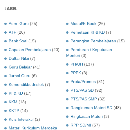
LABEL
Adm. Guru
(25)
Modul/E-Book
(26)
ATP
(26)
Pemetaan KI & KD
(7)
Bank Soal
(15)
Perangkat Pembelajaran
(15)
Capaian Pembelajaran
(20)
Peraturan / Keputusan
Menteri
(3)
Daftar Nilai
(7)
PH/UH
(137)
Guru Belajar
(41)
PPPK
(3)
Jurnal Guru
(6)
Prota/Promes
(31)
Kemendikbudristek
(7)
PTS/PAS SD
(92)
KI & KD
(17)
PTS/PAS SMP
(32)
KKM
(18)
Rangkuman Materi SD
(48)
KKTP
(14)
Ringkasan Materi
(3)
Kuis Interaktif
(2)
RPP SD/MI
(57)
Materi Kurikulum Merdeka