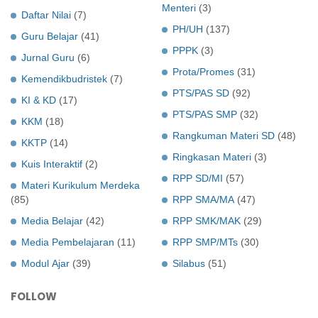
Menteri
(3)
Daftar Nilai
(7)
PH/UH
(137)
Guru Belajar
(41)
PPPK
(3)
Jurnal Guru
(6)
Prota/Promes
(31)
Kemendikbudristek
(7)
PTS/PAS SD
(92)
KI & KD
(17)
PTS/PAS SMP
(32)
KKM
(18)
Rangkuman Materi SD
(48)
KKTP
(14)
Ringkasan Materi
(3)
Kuis Interaktif
(2)
RPP SD/MI
(57)
Materi Kurikulum Merdeka
(85)
RPP SMA/MA
(47)
Media Belajar
(42)
RPP SMK/MAK
(29)
Media Pembelajaran
(11)
RPP SMP/MTs
(30)
Modul Ajar
(39)
Silabus
(51)
FOLLOW