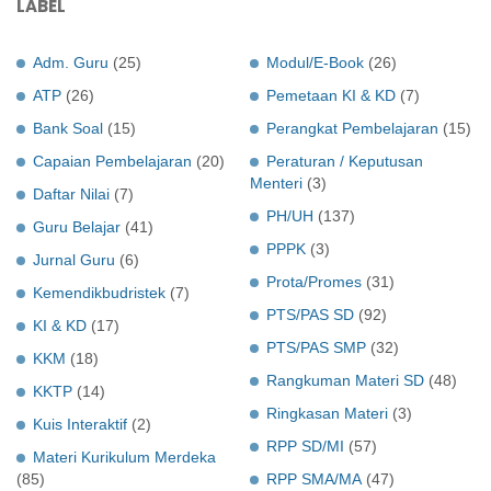
LABEL
Adm. Guru
(25)
Modul/E-Book
(26)
ATP
(26)
Pemetaan KI & KD
(7)
Bank Soal
(15)
Perangkat Pembelajaran
(15)
Capaian Pembelajaran
(20)
Peraturan / Keputusan
Menteri
(3)
Daftar Nilai
(7)
PH/UH
(137)
Guru Belajar
(41)
PPPK
(3)
Jurnal Guru
(6)
Prota/Promes
(31)
Kemendikbudristek
(7)
PTS/PAS SD
(92)
KI & KD
(17)
PTS/PAS SMP
(32)
KKM
(18)
Rangkuman Materi SD
(48)
KKTP
(14)
Ringkasan Materi
(3)
Kuis Interaktif
(2)
RPP SD/MI
(57)
Materi Kurikulum Merdeka
(85)
RPP SMA/MA
(47)