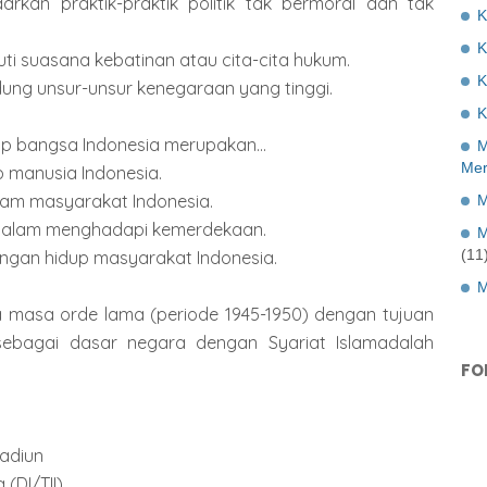
arkan praktik-praktik politik tak bermoral dan tak
K
ti suasana kebatinan atau cita-cita hukum.
K
dung unsur-unsur kenegaraan yang tinggi.
K
up bangsa Indonesia merupakan...
M
Mer
p manusia Indonesia.
 dalam masyarakat Indonesia.
M
 dalam menghadapi kemerdekaan.
M
(11
ngan hidup masyarakat Indonesia.
M
a masa orde lama (periode 1945-1950) dengan tujuan
sebagai dasar negara dengan Syariat Islamadalah
FO
Madiun
 (DI/TII)