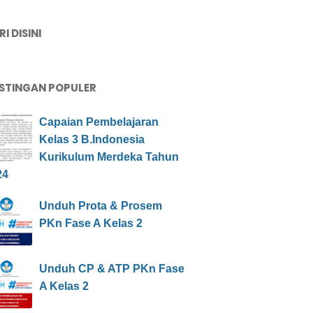
I DISINI
STINGAN POPULER
Capaian Pembelajaran
Kelas 3 B.Indonesia
Kurikulum Merdeka Tahun
24
Unduh Prota & Prosem
PKn Fase A Kelas 2
Unduh CP & ATP PKn Fase
A Kelas 2