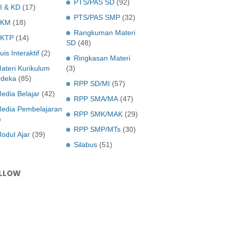
PTS/PAS SD
(92)
I & KD
(17)
PTS/PAS SMP
(32)
KKM
(18)
Rangkuman Materi
KTP
(14)
SD
(48)
uis Interaktif
(2)
Ringkasan Materi
ateri Kurikulum
(3)
deka
(85)
RPP SD/MI
(57)
edia Belajar
(42)
RPP SMA/MA
(47)
edia Pembelajaran
RPP SMK/MAK
(29)
)
RPP SMP/MTs
(30)
odul Ajar
(39)
Silabus
(51)
LLOW