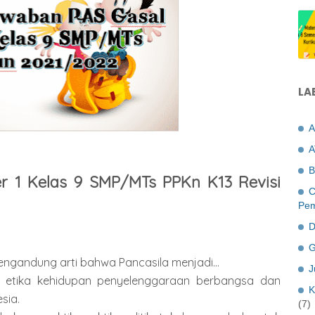
LA
A
A
B
r 1 Kelas 9 SMP/MTs PPKn K13 Revisi
C
Pem
D
G
engandung arti bahwa Pancasila menjadi...
J
etika kehidupan penyelenggaraan berbangsa dan
K
sia.
(7)