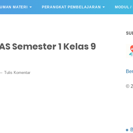
UMAN MATERI
PERANGKAT PEMBELAJARAN
MODUL /
SU
S Semester 1 Kelas 9
Be
Tulis Komentar
© 
B