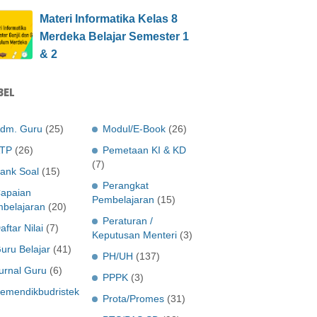
Materi Informatika Kelas 8
Merdeka Belajar Semester 1
& 2
BEL
dm. Guru
(25)
Modul/E-Book
(26)
TP
(26)
Pemetaan KI & KD
(7)
ank Soal
(15)
Perangkat
apaian
Pembelajaran
(15)
belajaran
(20)
Peraturan /
aftar Nilai
(7)
Keputusan Menteri
(3)
uru Belajar
(41)
PH/UH
(137)
urnal Guru
(6)
PPPK
(3)
emendikbudristek
Prota/Promes
(31)