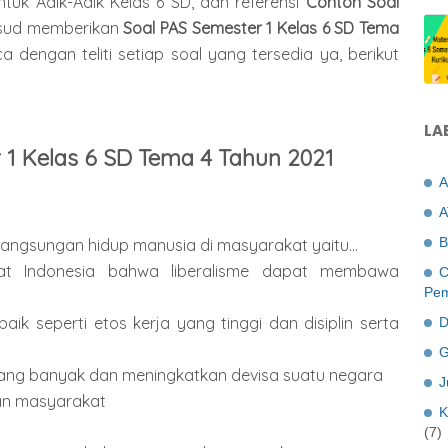
uk Adik-Adik Kelas 6 SD, dan referensi
Contoh Soal
ud memberikan
Soal PAS Semester 1 Kelas 6 SD Tema
ca dengan teliti setiap soal yang tersedia ya, berikut
LA
 1 Kelas 6 SD Tema 4 Tahun 2021
A
A
B
elangsungan hidup manusia di masyarakat yaitu...
t Indonesia bahwa liberalisme dapat membawa
C
Pem
aik seperti etos kerja yang tinggi dan disiplin serta
D
G
yang banyak dan meningkatkan devisa suatu negara
J
an masyarakat
K
(7)