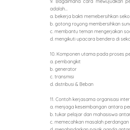
9. Bagaimana cara mewujudkan p
adalah...
a. bekerja bakti memebersihkan seko
b. gotong royong membersihkan sun
c. membantu teman mengerjakan soal
d. mengikuti upacara bendera di sek
10. Komponen utama pada proses penyal
a. pembangkit
b. generator
c. transmisi
d. distribusi & Beban
11. Contoh kerjasama organisasi inter
a. menjaga keseimbangan antara p
b. tukar pelajar dan mahasiswa ant
c. memecahkan masalah perdangan y
d. menghindarkan pajak ganda anta