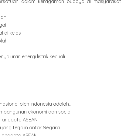
ersatuan dalam keragaman budaya di masyarakat
lah
gai
 di kelas
olah
uran energi listrik kecuali...
nasional oleh Indonesia adalah...
embangunan ekonomi dan social
ar anggota ASEAN
ang terjalin antar Negara
r anggota ASEAN