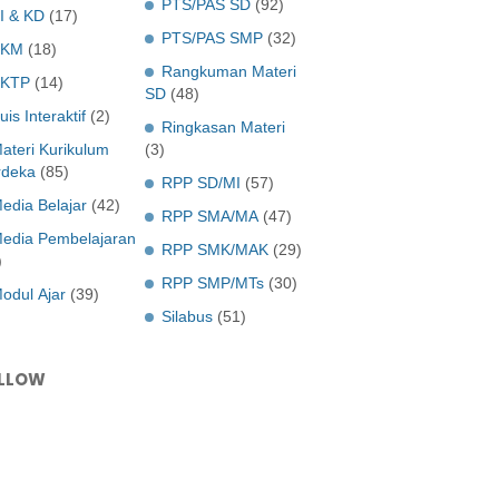
PTS/PAS SD
(92)
I & KD
(17)
PTS/PAS SMP
(32)
KKM
(18)
Rangkuman Materi
KTP
(14)
SD
(48)
uis Interaktif
(2)
Ringkasan Materi
ateri Kurikulum
(3)
deka
(85)
RPP SD/MI
(57)
edia Belajar
(42)
RPP SMA/MA
(47)
edia Pembelajaran
RPP SMK/MAK
(29)
)
RPP SMP/MTs
(30)
odul Ajar
(39)
Silabus
(51)
LLOW