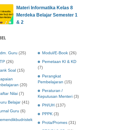
Materi Informatika Kelas 8
Merdeka Belajar Semester 1
& 2
BEL
dm. Guru
(25)
Modul/E-Book
(26)
TP
(26)
Pemetaan KI & KD
(7)
ank Soal
(15)
Perangkat
apaian
Pembelajaran
(15)
belajaran
(20)
Peraturan /
aftar Nilai
(7)
Keputusan Menteri
(3)
uru Belajar
(41)
PH/UH
(137)
urnal Guru
(6)
PPPK
(3)
emendikbudristek
Prota/Promes
(31)