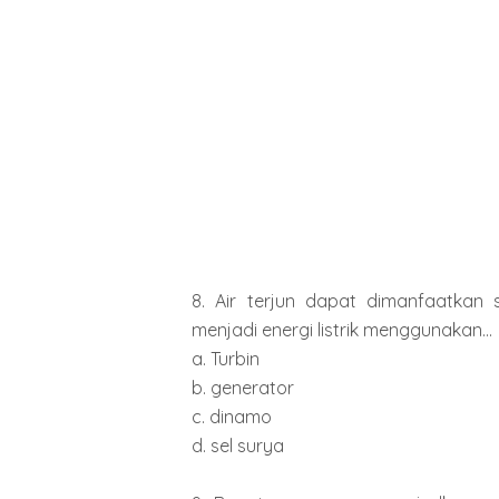
8. Air terjun dapat dimanfaatkan s
menjadi energi listrik menggunakan...
a. Turbin
b. generator
c. dinamo
d. sel surya