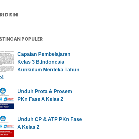
I DISINI
STINGAN POPULER
Capaian Pembelajaran
Kelas 3 B.Indonesia
Kurikulum Merdeka Tahun
24
Unduh Prota & Prosem
PKn Fase A Kelas 2
Unduh CP & ATP PKn Fase
A Kelas 2