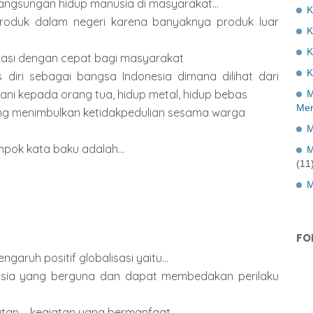
elangsungan hidup manusia di masyarakat...
K
produk dalam negeri karena banyaknya produk luar
K
asi dengan cepat bagi masyarakat
K
 diri sebagai bangsa Indonesia dimana dilihat dari
ni kepada orang tua, hidup metal, hidup bebas
M
Mer
yang menimbulkan ketidakpedulian sesama warga
M
mpok kata baku adalah...
M
(11
M
FO
aruh positif globalisasi yaitu...
nusia yang berguna dan dapat membedakan perilaku
tan – kegiatan yang bermanfaat.