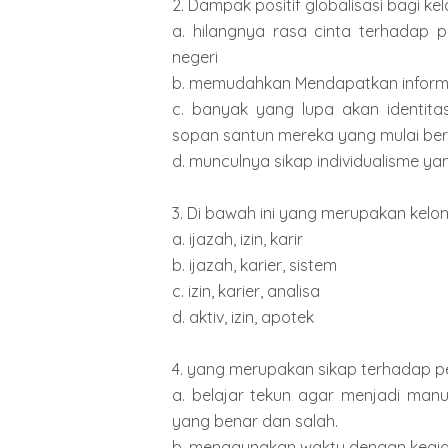
2. Dampak positif globalisasi bagi k
a. hilangnya rasa cinta terhadap 
negeri
b. memudahkan Mendapatkan inform
c. banyak yang lupa akan identitas
sopan santun mereka yang mulai bera
d. munculnya sikap individualisme 
3. Di bawah ini yang merupakan kelo
a. ijazah, izin, karir
b. ijazah, karier, sistem
c. izin, karier, analisa
d. aktiv, izin, apotek
4. yang merupakan sikap terhadap peng
a. belajar tekun agar menjadi ma
yang benar dan salah.
b. menggunakan waktu dengan kegia