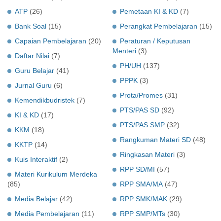
ATP
(26)
Pemetaan KI & KD
(7)
Bank Soal
(15)
Perangkat Pembelajaran
(15)
Capaian Pembelajaran
(20)
Peraturan / Keputusan
Menteri
(3)
Daftar Nilai
(7)
PH/UH
(137)
Guru Belajar
(41)
PPPK
(3)
Jurnal Guru
(6)
Prota/Promes
(31)
Kemendikbudristek
(7)
PTS/PAS SD
(92)
KI & KD
(17)
PTS/PAS SMP
(32)
KKM
(18)
Rangkuman Materi SD
(48)
KKTP
(14)
Ringkasan Materi
(3)
Kuis Interaktif
(2)
RPP SD/MI
(57)
Materi Kurikulum Merdeka
(85)
RPP SMA/MA
(47)
Media Belajar
(42)
RPP SMK/MAK
(29)
Media Pembelajaran
(11)
RPP SMP/MTs
(30)