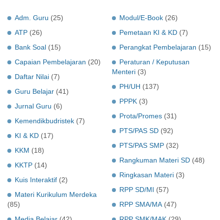
Adm. Guru
(25)
Modul/E-Book
(26)
ATP
(26)
Pemetaan KI & KD
(7)
Bank Soal
(15)
Perangkat Pembelajaran
(15)
Capaian Pembelajaran
(20)
Peraturan / Keputusan
Menteri
(3)
Daftar Nilai
(7)
PH/UH
(137)
Guru Belajar
(41)
PPPK
(3)
Jurnal Guru
(6)
Prota/Promes
(31)
Kemendikbudristek
(7)
PTS/PAS SD
(92)
KI & KD
(17)
PTS/PAS SMP
(32)
KKM
(18)
Rangkuman Materi SD
(48)
KKTP
(14)
Ringkasan Materi
(3)
Kuis Interaktif
(2)
RPP SD/MI
(57)
Materi Kurikulum Merdeka
(85)
RPP SMA/MA
(47)
Media Belajar
(42)
RPP SMK/MAK
(29)