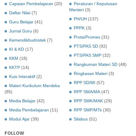
Capaian Pembelajaran
(20)
Peraturan / Keputusan
Menteri
(3)
Daftar Nilai
(7)
PH/UH
(137)
Guru Belajar
(41)
PPPK
(3)
Jurnal Guru
(6)
Prota/Promes
(31)
Kemendikbudristek
(7)
PTS/PAS SD
(92)
KI & KD
(17)
PTS/PAS SMP
(32)
KKM
(18)
Rangkuman Materi SD
(48)
KKTP
(14)
Ringkasan Materi
(3)
Kuis Interaktif
(2)
RPP SD/MI
(57)
Materi Kurikulum Merdeka
(85)
RPP SMA/MA
(47)
Media Belajar
(42)
RPP SMK/MAK
(29)
Media Pembelajaran
(11)
RPP SMP/MTs
(30)
Modul Ajar
(39)
Silabus
(51)
FOLLOW