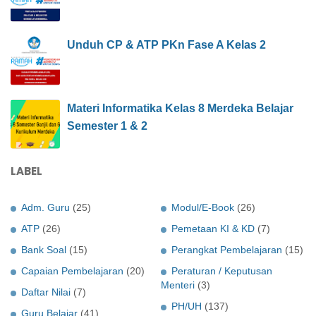
Unduh CP & ATP PKn Fase A Kelas 2
Materi Informatika Kelas 8 Merdeka Belajar
Semester 1 & 2
LABEL
Adm. Guru
(25)
Modul/E-Book
(26)
ATP
(26)
Pemetaan KI & KD
(7)
Bank Soal
(15)
Perangkat Pembelajaran
(15)
Capaian Pembelajaran
(20)
Peraturan / Keputusan
Menteri
(3)
Daftar Nilai
(7)
PH/UH
(137)
Guru Belajar
(41)