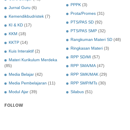
PPPK
(3)
Jurnal Guru
(6)
Prota/Promes
(31)
Kemendikbudristek
(7)
PTS/PAS SD
(92)
KI & KD
(17)
PTS/PAS SMP
(32)
KKM
(18)
Rangkuman Materi SD
(48)
KKTP
(14)
Ringkasan Materi
(3)
Kuis Interaktif
(2)
RPP SD/MI
(57)
Materi Kurikulum Merdeka
(85)
RPP SMA/MA
(47)
Media Belajar
(42)
RPP SMK/MAK
(29)
Media Pembelajaran
(11)
RPP SMP/MTs
(30)
Modul Ajar
(39)
Silabus
(51)
FOLLOW