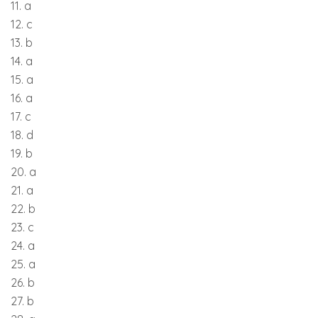
11. a
12. c
13. b
14. a
15. a
16. a
17. c
18. d
19. b
20. a
21. a
22. b
23. c
24. a
25. a
26. b
27. b