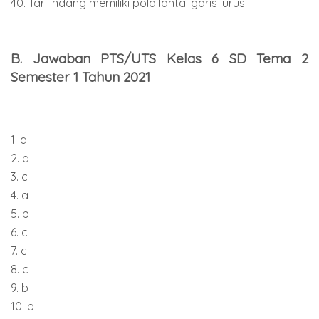
40. Tari Indang memiliki pola lantai garis lurus ...
B. Jawaban PTS/UTS Kelas 6 SD Tema 2
Semester 1 Tahun 2021
1. d
2. d
3. c
4. a
5. b
6. c
7. c
8. c
9. b
10. b