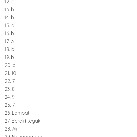
12. c
13. b
14. b
15. a
16. b
17. b
18. b
19. b
20. b
21. 10
22. 7
23. 8
24. 9
25. 7
26. Lambat
27. Berdiri tegak
28. Air
29. Menggambar