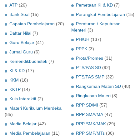
ATP
(26)
Pemetaan KI & KD
(7)
Bank Soal
(15)
Perangkat Pembelajaran
(15)
Capaian Pembelajaran
(20)
Peraturan / Keputusan
Menteri
(3)
Daftar Nilai
(7)
PH/UH
(137)
Guru Belajar
(41)
PPPK
(3)
Jurnal Guru
(6)
Prota/Promes
(31)
Kemendikbudristek
(7)
PTS/PAS SD
(92)
KI & KD
(17)
PTS/PAS SMP
(32)
KKM
(18)
Rangkuman Materi SD
(48)
KKTP
(14)
Ringkasan Materi
(3)
Kuis Interaktif
(2)
RPP SD/MI
(57)
Materi Kurikulum Merdeka
(85)
RPP SMA/MA
(47)
Media Belajar
(42)
RPP SMK/MAK
(29)
Media Pembelajaran
(11)
RPP SMP/MTs
(30)