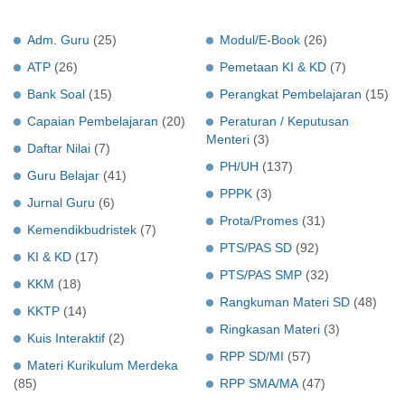
Adm. Guru
(25)
Modul/E-Book
(26)
ATP
(26)
Pemetaan KI & KD
(7)
Bank Soal
(15)
Perangkat Pembelajaran
(15)
Capaian Pembelajaran
(20)
Peraturan / Keputusan
Menteri
(3)
Daftar Nilai
(7)
PH/UH
(137)
Guru Belajar
(41)
PPPK
(3)
Jurnal Guru
(6)
Prota/Promes
(31)
Kemendikbudristek
(7)
PTS/PAS SD
(92)
KI & KD
(17)
PTS/PAS SMP
(32)
KKM
(18)
Rangkuman Materi SD
(48)
KKTP
(14)
Ringkasan Materi
(3)
Kuis Interaktif
(2)
RPP SD/MI
(57)
Materi Kurikulum Merdeka
(85)
RPP SMA/MA
(47)