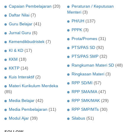
Capaian Pembelajaran
(20)
Peraturan / Keputusan
Menteri
(3)
Daftar Nilai
(7)
PH/UH
(137)
Guru Belajar
(41)
PPPK
(3)
Jurnal Guru
(6)
Prota/Promes
(31)
Kemendikbudristek
(7)
PTS/PAS SD
(92)
KI & KD
(17)
PTS/PAS SMP
(32)
KKM
(18)
Rangkuman Materi SD
(48)
KKTP
(14)
Ringkasan Materi
(3)
Kuis Interaktif
(2)
RPP SD/MI
(57)
Materi Kurikulum Merdeka
(85)
RPP SMA/MA
(47)
Media Belajar
(42)
RPP SMK/MAK
(29)
Media Pembelajaran
(11)
RPP SMP/MTs
(30)
Modul Ajar
(39)
Silabus
(51)
FOLLOW