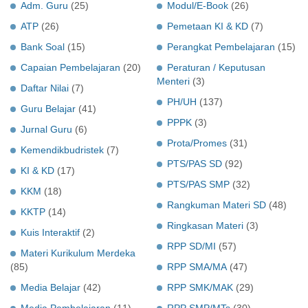
Adm. Guru
(25)
Modul/E-Book
(26)
ATP
(26)
Pemetaan KI & KD
(7)
Bank Soal
(15)
Perangkat Pembelajaran
(15)
Capaian Pembelajaran
(20)
Peraturan / Keputusan
Menteri
(3)
Daftar Nilai
(7)
PH/UH
(137)
Guru Belajar
(41)
PPPK
(3)
Jurnal Guru
(6)
Prota/Promes
(31)
Kemendikbudristek
(7)
PTS/PAS SD
(92)
KI & KD
(17)
PTS/PAS SMP
(32)
KKM
(18)
Rangkuman Materi SD
(48)
KKTP
(14)
Ringkasan Materi
(3)
Kuis Interaktif
(2)
RPP SD/MI
(57)
Materi Kurikulum Merdeka
(85)
RPP SMA/MA
(47)
Media Belajar
(42)
RPP SMK/MAK
(29)
Media Pembelajaran
(11)
RPP SMP/MTs
(30)